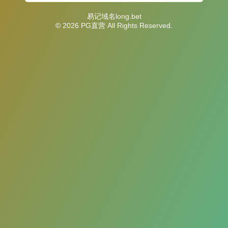
易记域名long.bet
© 2026 PG直营 All Rights Reserved.